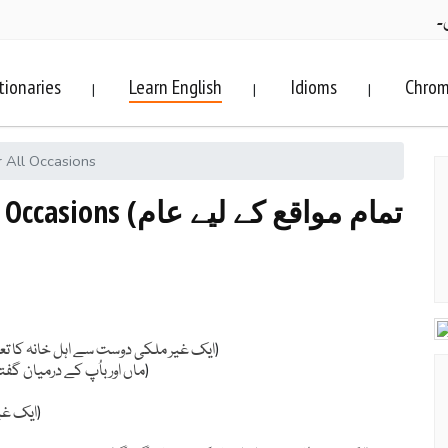
۔
tionaries
Learn English
Idioms
Chrom
|
|
|
r All Occasions
تمام مواقع کے لیے 
)
ایک غیر ملکی دوست سے اہل خانہ کا ت
)
ماں اور باُپ کے درمیان گفت
)
ایک غی