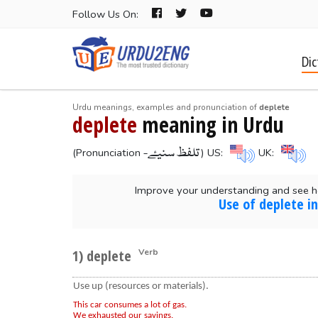
Follow Us On:
Dic
Urdu meanings, examples and pronunciation of
deplete
deplete
meaning in Urdu
-تلفظ سنیۓ
(Pronunciation
) US:
UK:
Improve your understanding and see h
Use of deplete i
1) deplete
Verb
Use up (resources or materials).
This car consumes a lot of gas.
We exhausted our savings.