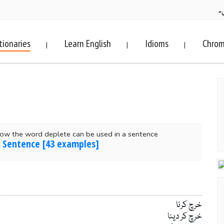
۔
tionaries
Learn English
Idioms
Chrom
|
|
|
ow the word deplete can be used in a sentence
n Sentence [43 examples]
خرچ کرنا
خرچ کر دینا